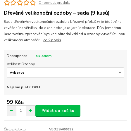
Ohodnotit produkt
Dřevěné velikonoční ozdoby – sada (9 kusů)
Sada dřevěných velikonočních ozdob z březové překližky je ideální na
zavěšení na větvičky, do oken nebo jako jarní dekorace. Díky jemnému
laserovému zpracování vynikne přírodní vzhled a ozdoby vytvoří útulnou
velikonoční atmosféru.
celý popis
Dostupnost
Skladem
Velikost Ozdoby
Nejsme plátci DPH
99 Kč
/
ks
Přidat do košíku
Číslo produktu:
VEOZSA00012