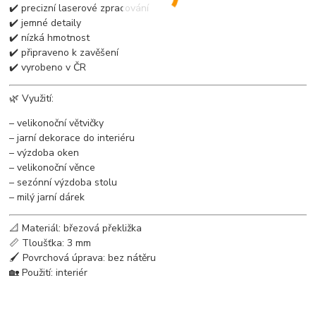
✔️ precizní laserové zpracování
✔️ jemné detaily
✔️ nízká hmotnost
✔️ připraveno k zavěšení
✔️ vyrobeno v ČR
🌿 Využití:
– velikonoční větvičky
– jarní dekorace do interiéru
– výzdoba oken
– velikonoční věnce
– sezónní výzdoba stolu
– milý jarní dárek
📐 Materiál: březová překližka
📏 Tloušťka: 3 mm
🖌 Povrchová úprava: bez nátěru
🏡 Použití: interiér