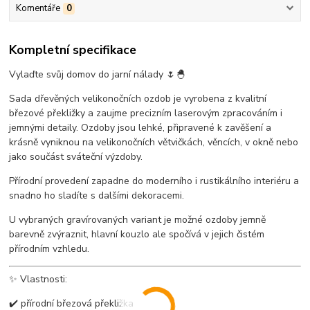
Komentáře
0
Kompletní specifikace
Vylaďte svůj domov do jarní nálady 🌷🐣
Sada dřevěných velikonočních ozdob je vyrobena z kvalitní
březové překližky a zaujme precizním laserovým zpracováním i
jemnými detaily. Ozdoby jsou lehké, připravené k zavěšení a
krásně vyniknou na velikonočních větvičkách, věncích, v okně nebo
jako součást sváteční výzdoby.
Přírodní provedení zapadne do moderního i rustikálního interiéru a
snadno ho sladíte s dalšími dekoracemi.
U vybraných gravírovaných variant je možné ozdoby jemně
barevně zvýraznit, hlavní kouzlo ale spočívá v jejich čistém
přírodním vzhledu.
✨ Vlastnosti:
✔️ přírodní březová překližka