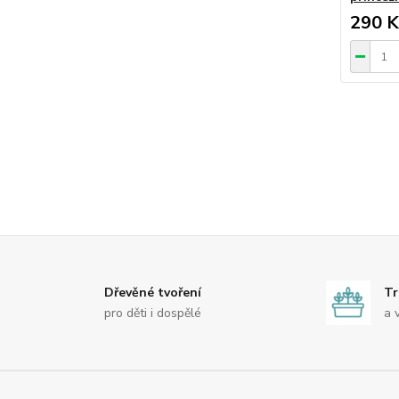
290 K
Dřevěné tvoření
Tr
pro děti i dospělé
a 