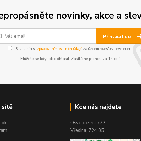
epropásněte novinky, akce a slev
Přihlásit se
Souhlasím se
zpracováním osobních údajů
za účelem rozesílky newsletteru.
Můžete se kdykoli odhlásit. Zasíláme jednou za 14 dní.
 sítě
Kde nás najdete
ook
Osvobození 772
ram
Vřesina, 724 85