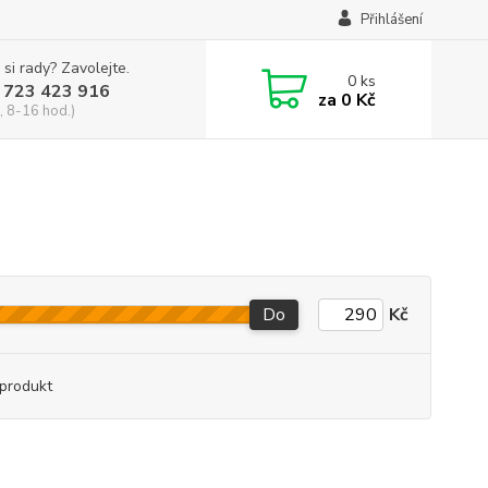
Přihlášení
 si rady? Zavolejte.
0
ks
 723 423 916
za
0 Kč
, 8-16 hod.)
Do
Kč
produkt