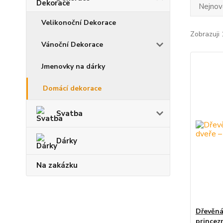
Nejnově
Velikonoční Dekorace
Zobrazuji 
Vánoční Dekorace
Jmenovky na dárky
Domácí dekorace
Svatba
Dárky
Na zakázku
Dřevěná
princez