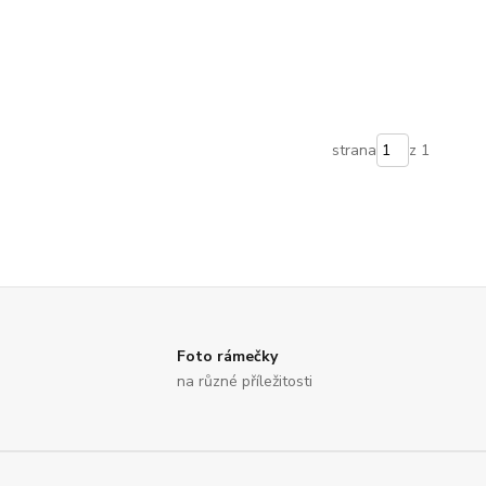
strana
z 1
Foto rámečky
na různé příležitosti