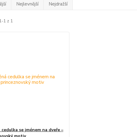
jší
Nejlevnější
Nejdražší
1-1 z 1
 cedulka se jménem na dveře –
novský motiv