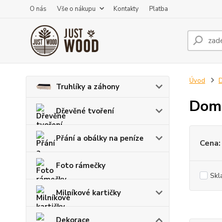
O nás
Vše o nákupu
Kontakty
Platba
Úvod
D
Truhlíky a záhony
Domá
Dřevěné tvoření
Přání a obálky na peníze
Cena:
Foto rámečky
Skl
Milníkové kartičky
Dekorace