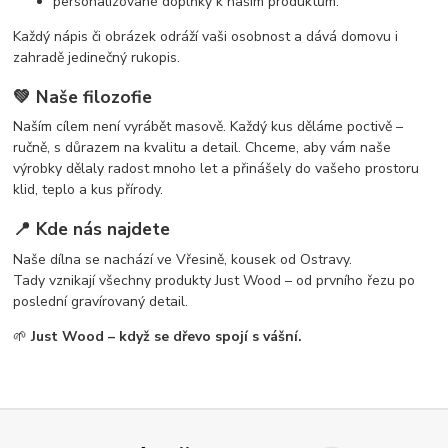
personalizované doplňky k našim produktům.
Každý nápis či obrázek odráží vaši osobnost a dává domovu i
zahradě jedinečný rukopis.
💚 Naše filozofie
Naším cílem není vyrábět masově. Každý kus děláme poctivě –
ručně, s důrazem na kvalitu a detail. Chceme, aby vám naše
výrobky dělaly radost mnoho let a přinášely do vašeho prostoru
klid, teplo a kus přírody.
📍 Kde nás najdete
Naše dílna se nachází ve Vřesině, kousek od Ostravy.
Tady vznikají všechny produkty Just Wood – od prvního řezu po
poslední gravírovaný detail.
🌱
Just Wood – když se dřevo spojí s vášní.