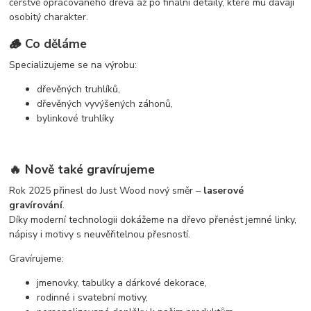
čerstvě opracovaného dřeva až po finální detaily, které mu dávají
osobitý charakter.
🪵 Co děláme
Specializujeme se na výrobu:
dřevěných truhlíků,
dřevěných vyvýšených záhonů,
bylinkové truhlíky
🔥 Nově také gravírujeme
Rok 2025 přinesl do Just Wood nový směr –
laserové
gravírování
.
Díky moderní technologii dokážeme na dřevo přenést jemné linky,
nápisy i motivy s neuvěřitelnou přesností.
Gravírujeme:
jmenovky, tabulky a dárkové dekorace,
rodinné i svatební motivy,