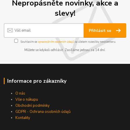
Nepropásněte novinky, akce a
slevy!
Přihlásit se
Souhlasím se
zpracováním osobních údajů
za účelem rozesílky newsletteru.
Můžete se kdykoli odhlásit. Zasíláme jednou za 14 dní.
Informace pro zákazníky
O nás
Vše o nákupu
Obchodní podmínky
GDPR - Ochrana osobních údajů
Kontakty