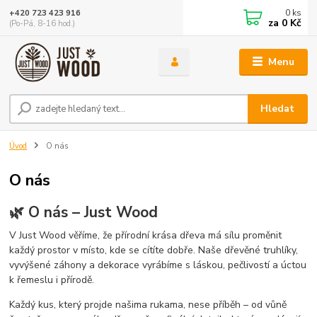
0
ks
+420 723 423 916
za
0 Kč
(Po-Pá, 8-16 hod.)
Menu
Hledat
Úvod
O nás
O nás
🌿 O nás – Just Wood
V Just Wood věříme, že přírodní krása dřeva má sílu proměnit
každý prostor v místo, kde se cítíte dobře. Naše dřevěné truhlíky,
vyvýšené záhony a dekorace vyrábíme s láskou, pečlivostí a úctou
k řemeslu i přírodě.
Každý kus, který projde našima rukama, nese příběh – od vůně