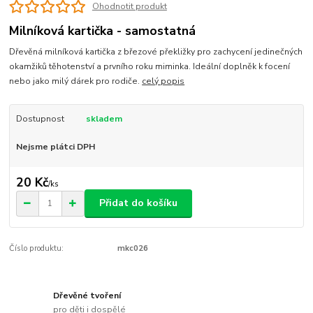
Ohodnotit produkt
Milníková kartička - samostatná
Dřevěná milníková kartička z březové překližky pro zachycení jedinečných
okamžiků těhotenství a prvního roku miminka. Ideální doplněk k focení
nebo jako milý dárek pro rodiče.
celý popis
Dostupnost
skladem
Nejsme plátci DPH
20 Kč
/
ks
Přidat do košíku
Číslo produktu:
mkc026
Dřevěné tvoření
pro děti i dospělé