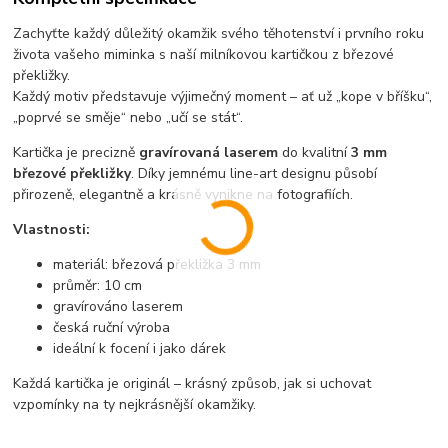
Zachyťte každý důležitý okamžik svého těhotenství i prvního roku
života vašeho miminka s naší milníkovou kartičkou z březové
překližky.
Každý motiv představuje výjimečný moment – ať už „kope v bříšku“,
„poprvé se směje“ nebo „učí se stát“.
Kartička je precizně
gravírovaná laserem
do kvalitní
3 mm
březové překližky
. Díky jemnému line-art designu působí
přirozeně, elegantně a krásně vynikne na fotografiích.
Vlastnosti:
materiál: březová překližka 3 mm
průměr: 10 cm
gravírováno laserem
česká ruční výroba
ideální k focení i jako dárek
Každá kartička je originál – krásný způsob, jak si uchovat
vzpomínky na ty nejkrásnější okamžiky.