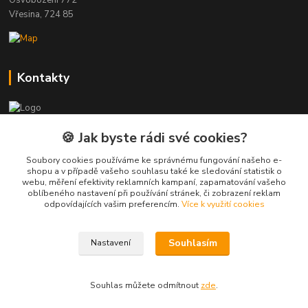
Osvobození 772
Vřesina, 724 85
Kontakty
Zákaznická podpora
🍪 Jak byste rádi své cookies?
+420 723 423 916
(Po-Pá, 8-16 hod.)
Soubory cookies používáme ke správnému fungování našeho e-
shopu a v případě vašeho souhlasu také ke sledování statistik o
webu, měření efektivity reklamních kampaní, zapamatování vašeho
info@just-wood.cz
oblíbeného nastavení při používání stránek, či zobrazení reklam
odpovídajících vašim preferencím.
Více k využití cookies
Souhlasím
Nastavení
Bajovo Projects s.r.o.
Souhlas můžete odmítnout
zde
.
Vytvořeno na
Eshop-rychle.cz