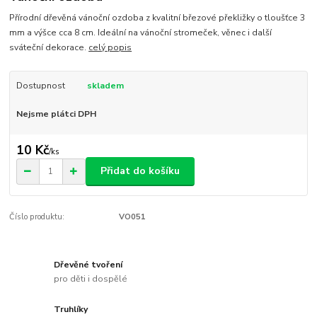
Přírodní dřevěná vánoční ozdoba z kvalitní březové překližky o tloušťce 3
mm a výšce cca 8 cm. Ideální na vánoční stromeček, věnec i další
sváteční dekorace.
celý popis
Dostupnost
skladem
Nejsme plátci DPH
10 Kč
/
ks
Přidat do košíku
Číslo produktu:
VO051
Dřevěné tvoření
pro děti i dospělé
Truhlíky