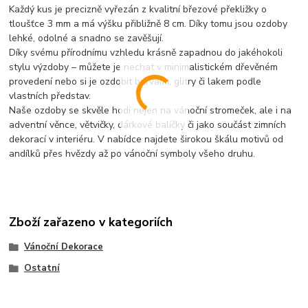
Každý kus je precizně vyřezán z kvalitní březové překližky o
tloušťce 3 mm a má výšku přibližně 8 cm. Díky tomu jsou ozdoby
lehké, odolné a snadno se zavěšují.
Díky svému přírodnímu vzhledu krásně zapadnou do jakéhokoli
stylu výzdoby – můžete je nechat v minimalistickém dřevěném
provedení nebo si je ozdobit barvami, glitry či lakem podle
vlastních představ.
Naše ozdoby se skvěle hodí nejen na vánoční stromeček, ale i na
adventní věnce, větvičky, dárkové balíčky či jako součást zimních
dekorací v interiéru. V nabídce najdete širokou škálu motivů od
andílků přes hvězdy až po vánoční symboly všeho druhu.
Zboží zařazeno v kategoriích
Vánoční Dekorace
Ostatní