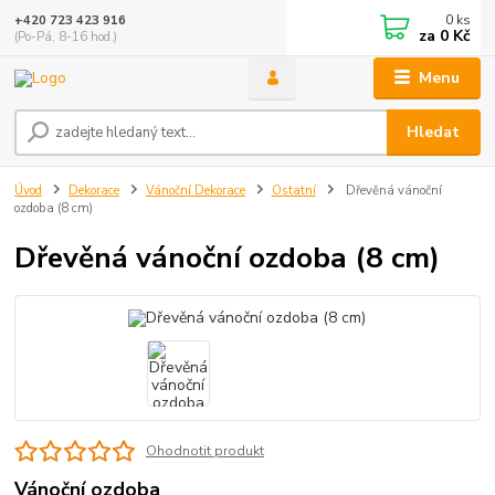
0
ks
+420 723 423 916
za
0 Kč
(Po-Pá, 8-16 hod.)
Menu
Hledat
Úvod
Dekorace
Vánoční Dekorace
Ostatní
Dřevěná vánoční
ozdoba (8 cm)
Dřevěná vánoční ozdoba (8 cm)
Ohodnotit produkt
Vánoční ozdoba