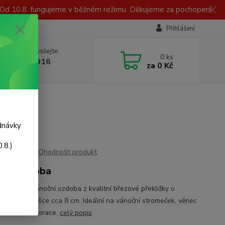
 Od 10.8. fungujeme v běžném režimu. Děkujeme za pochopení.
Přihlášení
 si rady? Zavolejte.
0
ks
 723 423 916
za
0 Kč
, 8-16 hod.)
dnávky
.8.)
Ohodnotit produkt
ční ozdoba
ní dřevěná vánoční ozdoba z kvalitní březové překližky o
ce 3 mm a výšce cca 8 cm. Ideální na vánoční stromeček, věnec
 sváteční dekorace.
celý popis