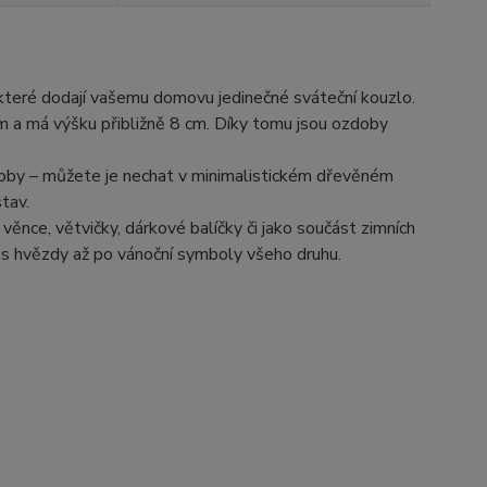
 které dodají vašemu domovu jedinečné sváteční kouzlo.
mm a má výšku přibližně 8 cm. Díky tomu jsou ozdoby
doby – můžete je nechat v minimalistickém dřevěném
tav.
ěnce, větvičky, dárkové balíčky či jako součást zimních
řes hvězdy až po vánoční symboly všeho druhu.