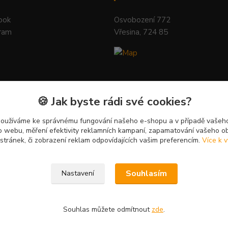
ook
Osvobození 772
ram
Vřesina, 724 85
🍪 Jak byste rádi své cookies?
používáme ke správnému fungování našeho e-shopu a v případě vašeho
k o webu, měření efektivity reklamních kampaní, zapamatování vašeho o
 stránek, či zobrazení reklam odpovídajících vašim preferencím.
Více k v
Souhlasím
Nastavení
Souhlas můžete odmítnout
zde
.