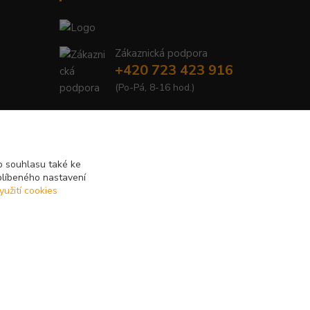
Zákaznická podpora
+420 723 423 916
(Po-Pá, 8-16 hod.)
info@just-wood.cz
 souhlasu také ke
blíbeného nastavení
yužití cookies
Vytvořeno na
Eshop-rychle.cz