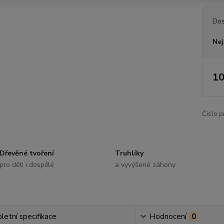
Dos
Nej
10
Číslo p
Dřevěné tvoření
Truhlíky
pro děti i dospělé
a vyvýšené záhony
etní specifikace
Hodnocení
0