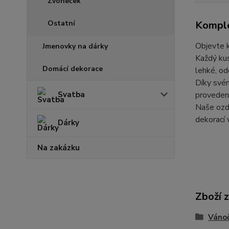
Zvoneček
Ostatní
Komple
Objevte k
Jmenovky na dárky
Každý kus
Domácí dekorace
lehké, od
Díky své
Svatba
provedení
Naše ozdo
dekorací 
Dárky
Na zakázku
Zboží 
Vánoč