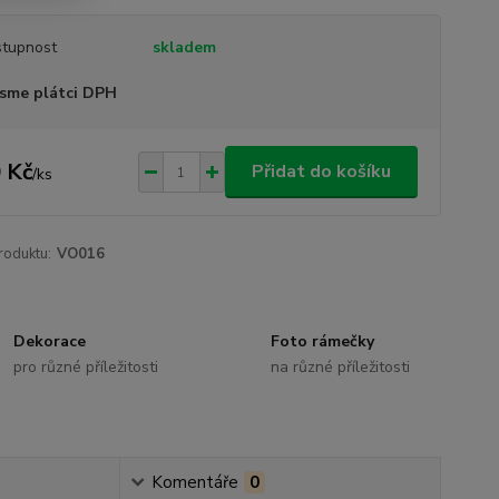
tupnost
skladem
sme plátci DPH
 Kč
Přidat do košíku
/
ks
roduktu:
VO016
Dekorace
Foto rámečky
pro různé příležitosti
na různé příležitosti
Komentáře
0