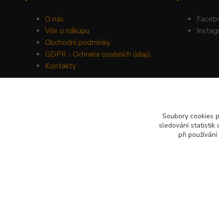
O nás
Faceb
Vše o nákupu
Instag
Obchodní podmínky
GDPR - Ochrana osobních údajů
Kontakty
Soubory cookies 
sledování statisti
při používání
Bajovo Projects s.r.o.