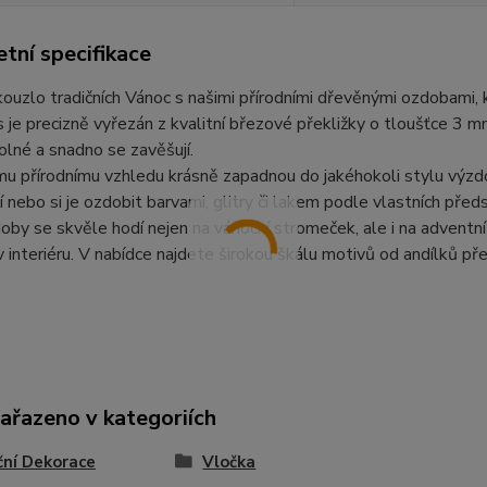
tní specifikace
ouzlo tradičních Vánoc s našimi přírodními dřevěnými ozdobami,
 je precizně vyřezán z kvalitní březové překližky o tloušťce 3 
olné a snadno se zavěšují.
mu přírodnímu vzhledu krásně zapadnou do jakéhokoli stylu výz
 nebo si je ozdobit barvami, glitry či lakem podle vlastních předs
by se skvěle hodí nejen na vánoční stromeček, ale i na adventní v
v interiéru. V nabídce najdete širokou škálu motivů od andílků p
zařazeno v kategoriích
ní Dekorace
Vločka