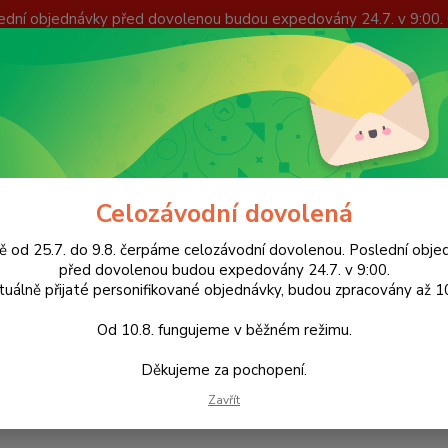
lední objednávky před dovolenou budou expedovány 24.7. v 9:00.
Nevíte
Hledat
+420
(Po-Pá
ekorace
Vánoční Dekorace
Dřevěná vánoční ozdoba (8 cm)
Celozávodní dovolená
ěná vánoční ozdoba (8 cm)
ě od 25.7. do 9.8. čerpáme celozávodní dovolenou. Poslední obje
před dovolenou budou expedovány 24.7. v 9:00.
tuálně přijaté personifikované objednávky, budou zpracovány až 10
Od 10.8. fungujeme v běžném režimu.
Váno
Děkujeme za pochopení.
Přírod
tloušť
Zavřít
i další