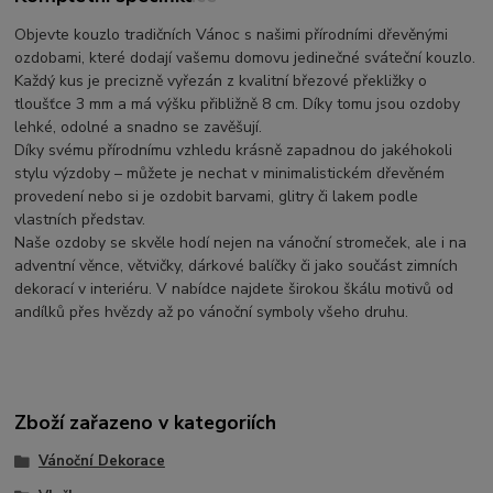
Objevte kouzlo tradičních Vánoc s našimi přírodními dřevěnými
ozdobami, které dodají vašemu domovu jedinečné sváteční kouzlo.
Každý kus je precizně vyřezán z kvalitní březové překližky o
tloušťce 3 mm a má výšku přibližně 8 cm. Díky tomu jsou ozdoby
lehké, odolné a snadno se zavěšují.
Díky svému přírodnímu vzhledu krásně zapadnou do jakéhokoli
stylu výzdoby – můžete je nechat v minimalistickém dřevěném
provedení nebo si je ozdobit barvami, glitry či lakem podle
vlastních představ.
Naše ozdoby se skvěle hodí nejen na vánoční stromeček, ale i na
adventní věnce, větvičky, dárkové balíčky či jako součást zimních
dekorací v interiéru. V nabídce najdete širokou škálu motivů od
andílků přes hvězdy až po vánoční symboly všeho druhu.
Zboží zařazeno v kategoriích
Vánoční Dekorace