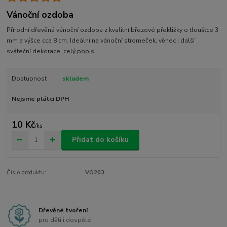
Vánoční ozdoba
Přírodní dřevěná vánoční ozdoba z kvalitní březové překližky o tloušťce 3
mm a výšce cca 8 cm. Ideální na vánoční stromeček, věnec i další
sváteční dekorace.
celý popis
Dostupnost
skladem
Nejsme plátci DPH
10 Kč
/
ks
Přidat do košíku
Číslo produktu:
VO203
Dřevěné tvoření
pro děti i dospělé