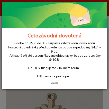
V době od 25.7. do 9.8. čerpáme celozávodní dovolenou. Poslední
objednávky před dovolenou budou expedovány 24.7. v 9:00. Od 10.8.
fungujeme v běžném režimu. Děkujeme za pochopení.
0
ks
+420 723 423 916
za
0 Kč
(Po-Pá, 8-16 hod.)
Celozávodní dovolená
Menu
V době od 25.7. do 9.8. čerpáme celozávodní dovolenou.
Poslední objednávky před dovolenou budou expedovány 24.7. v
9:00.
Hledat
(Aktuálně přijaté personifikované objednávky, budou zpracovány
až 10.8.)
Úvod
Dekorace
Vánoční Dekorace
Dřevěná vánoční ozdoba (8 cm)
Od 10.8. fungujeme v běžném režimu.
Dřevěná vánoční ozdoba (8 cm)
Děkujeme za pochopení.
Zavřít