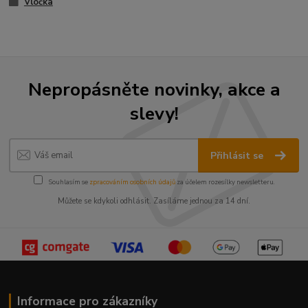
Vločka
Nepropásněte novinky, akce a
slevy!
Přihlásit se
Souhlasím se
zpracováním osobních údajů
za účelem rozesílky newsletteru.
Můžete se kdykoli odhlásit. Zasíláme jednou za 14 dní.
Informace pro zákazníky