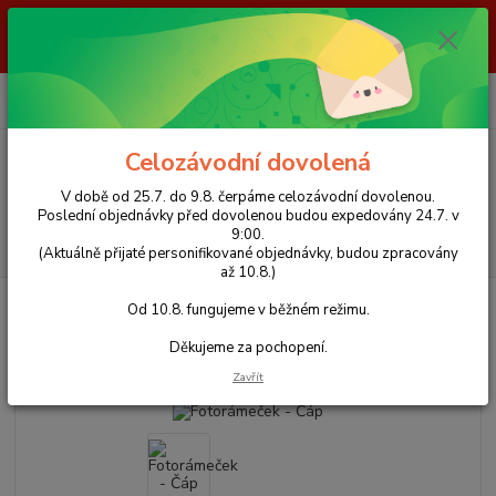
V době od 25.7. do 9.8. čerpáme celozávodní dovolenou. Poslední
objednávky před dovolenou budou expedovány 24.7. v 9:00. Od 10.8.
fungujeme v běžném režimu. Děkujeme za pochopení.
0
ks
+420 723 423 916
za
0 Kč
(Po-Pá, 8-16 hod.)
Celozávodní dovolená
Menu
V době od 25.7. do 9.8. čerpáme celozávodní dovolenou.
Poslední objednávky před dovolenou budou expedovány 24.7. v
9:00.
Hledat
(Aktuálně přijaté personifikované objednávky, budou zpracovány
až 10.8.)
Úvod
Foto rámečky
Fotorámeček - Čáp
Od 10.8. fungujeme v běžném režimu.
Fotorámeček - Čáp
Děkujeme za pochopení.
Zavřít