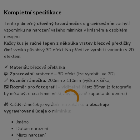
Kompletní specifikace
Tento jedinečný
dřevěný fotorámeček s gravírováním
zachytí
vzpomínku na narození vašeho miminka v krásném a osobitém
designu.
Každý kus je
ručně lepen z několika vrstev březové překližky
,
čímž vzniká působivý 3D efekt. Na přání lze vyrobit i variantu s 2D
efektem.
🪶
Materiál:
březová překližka
🧩
Zpracování:
vrstvené – 3D efekt (lze vyrobit i ve 2D)
📏
Rozměr rámečku:
200mm x 110mm (výška × šířka)
🖼️
Rozměr pro fotografii – viditelná část:
85mm (z fotografie
by měla být o cca 5 mm větší, aby správně zapadla do otvoru.)
🎁 Každý rámeček je vyráběn na zakázku a
obsahuje
vygravírované údaje o miminku
:
Jméno
Datum narození
Místo narození