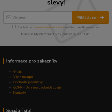
slevy!
Přihlásit se
Souhlasím se
zpracováním osobních údajů
za účelem rozesílky newsletteru.
Můžete se kdykoli odhlásit. Zasíláme jednou za 14 dní.
Informace pro zákazníky
O nás
Vše o nákupu
Obchodní podmínky
GDPR - Ochrana osobních údajů
Kontakty
Sociální sítě