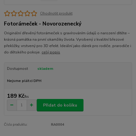
Ohodnotit produkt
Fotorámeček - Novorozenecký
Originální dřevěný fotorámeček s gravírováním údajů o narození dítěte –
krásná památka na první okamžiky života. Vyrobený z kvalitní březové
překližky, vrstvený pro 3D efekt. Ideální jako dárek pro rodiče, prarodiče i
do dětského pokoje.
celý popis
Dostupnost
skladem
Nejsme plátci DPH
189 Kč
/
ks
Přidat do košíku
Číslo produktu:
RA0004