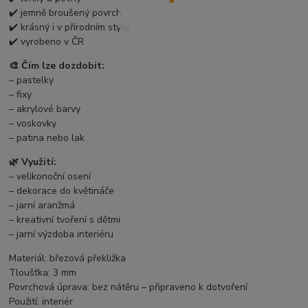
✔️ jemně broušený povrch
✔️ krásný i v přírodním stylu
✔️ vyrobeno v ČR
🎨 Čím lze dozdobit:
– pastelky
– fixy
– akrylové barvy
– voskovky
– patina nebo lak
🌿 Využití:
– velikonoční osení
– dekorace do květináče
– jarní aranžmá
– kreativní tvoření s dětmi
– jarní výzdoba interiéru
Materiál: březová překližka
Tloušťka: 3 mm
Povrchová úprava: bez nátěru – připraveno k dotvoření
Použití: interiér