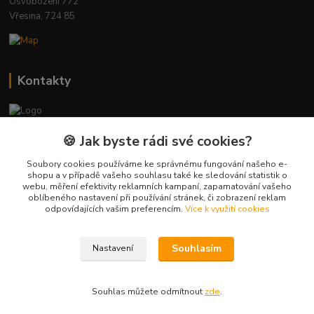
Osvobození 772
Vřesina, 724 85
Kontakty
Zákaznická podpora
🍪 Jak byste rádi své cookies?
+420 723 423 916
(Po-Pá, 8-16 hod.)
Soubory cookies používáme ke správnému fungování našeho e-
shopu a v případě vašeho souhlasu také ke sledování statistik o
webu, měření efektivity reklamních kampaní, zapamatování vašeho
info@just-wood.cz
oblíbeného nastavení při používání stránek, či zobrazení reklam
odpovídajících vašim preferencím.
Více k využití cookies
Souhlasím
Nastavení
Bajovo Projects s.r.o.
Souhlas můžete odmítnout
zde
.
Vytvořeno na
Eshop-rychle.cz