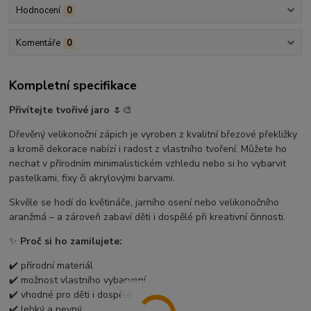
Hodnocení
0
Komentáře
0
Kompletní specifikace
Přivítejte tvořivé jaro
🌷🎨
Dřevěný velikonoční zápich je vyroben z kvalitní březové překližky
a kromě dekorace nabízí i radost z vlastního tvoření. Můžete ho
nechat v přírodním minimalistickém vzhledu nebo si ho vybarvit
pastelkami, fixy či akrylovými barvami.
Skvěle se hodí do květináče, jarního osení nebo velikonočního
aranžmá – a zároveň zabaví děti i dospělé při kreativní činnosti.
✨
Proč si ho zamilujete:
✔️ přírodní materiál
✔️ možnost vlastního vybarvení
✔️ vhodné pro děti i dospělé
✔️ lehký a pevný