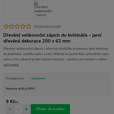
Ohodnotit produkt
Dřevěný velikonoční zápich do květináče – jarní
dřevěná dekorace 200 x 62 mm
Dřevěný velikonoční zápich z březové překližky je krásnou jarní dekorací
do květináče, truhlíku nebo osení. Můžete ho ponechat v přírodním stylu
nebo si ho vybarvit podle vlastní fantazie – ideální i pro tvoření s dětmi.
celý popis
Dostupnost
Skladem
Nejsme plátci DPH
9 Kč
/
ks
Přidat do košíku