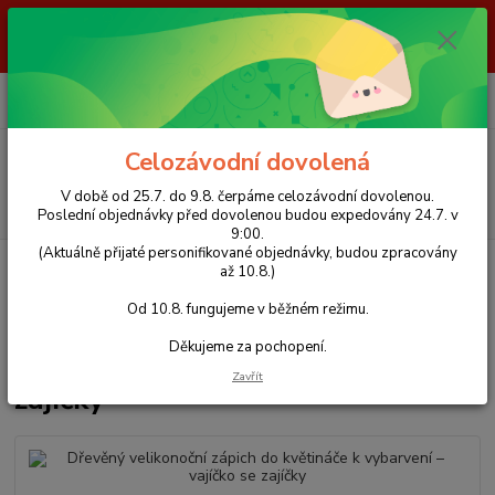
V době od 25.7. do 9.8. čerpáme celozávodní dovolenou. Poslední
objednávky před dovolenou budou expedovány 24.7. v 9:00. Od 10.8.
fungujeme v běžném režimu. Děkujeme za pochopení.
0
ks
+420 723 423 916
za
0 Kč
(Po-Pá, 8-16 hod.)
Menu
Celozávodní dovolená
V době od 25.7. do 9.8. čerpáme celozávodní dovolenou.
Hledat
Poslední objednávky před dovolenou budou expedovány 24.7. v
9:00.
(Aktuálně přijaté personifikované objednávky, budou zpracovány
Úvod
Dřevěné tvoření
Velikonoční
Zápichy
Dřevěný velikonoční
až 10.8.)
zápich do květináče k vybarvení – vajíčko se zajíčky
Od 10.8. fungujeme v běžném režimu.
Dřevěný velikonoční zápich do
Děkujeme za pochopení.
květináče k vybarvení – vajíčko se
Zavřít
zajíčky