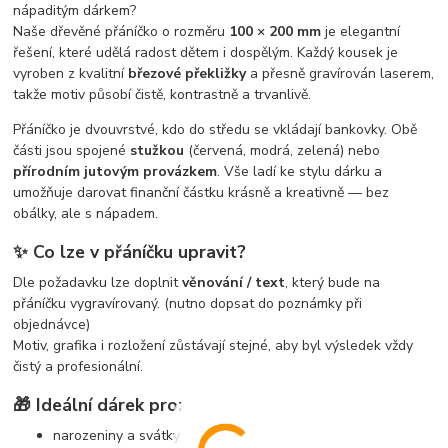
nápaditým dárkem?
Naše dřevěné přáníčko o rozměru
100 × 200 mm
je elegantní
řešení, které udělá radost dětem i dospělým. Každý kousek je
vyroben z kvalitní
březové překližky
a přesně gravírován laserem,
takže motiv působí čistě, kontrastně a trvanlivě.
Přáníčko je dvouvrstvé, kdo do středu se vkládají bankovky. Obě
části jsou spojené
stužkou
(červená, modrá, zelená) nebo
přírodním jutovým provázkem
. Vše ladí ke stylu dárku a
umožňuje darovat finanční částku krásně a kreativně — bez
obálky, ale s nápadem.
✨ Co lze v přáníčku upravit?
Dle požadavku lze doplnit
věnování / text
, který bude na
přáníčku vygravírovaný. (nutno dopsat do poznámky při
objednávce)
Motiv, grafika i rozložení zůstávají stejné, aby byl výsledek vždy
čistý a profesionální.
🎁 Ideální dárek pro:
narozeniny a svátky