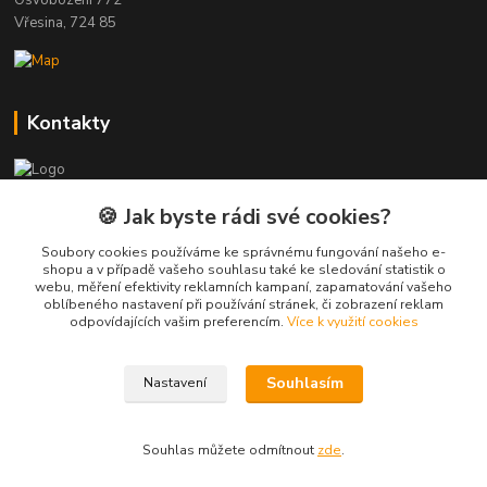
Vřesina, 724 85
Kontakty
Zákaznická podpora
🍪 Jak byste rádi své cookies?
+420 723 423 916
(Po-Pá, 8-16 hod.)
Soubory cookies používáme ke správnému fungování našeho e-
shopu a v případě vašeho souhlasu také ke sledování statistik o
webu, měření efektivity reklamních kampaní, zapamatování vašeho
info@just-wood.cz
oblíbeného nastavení při používání stránek, či zobrazení reklam
odpovídajících vašim preferencím.
Více k využití cookies
Souhlasím
Nastavení
Bajovo Projects s.r.o.
Souhlas můžete odmítnout
zde
.
Vytvořeno na
Eshop-rychle.cz