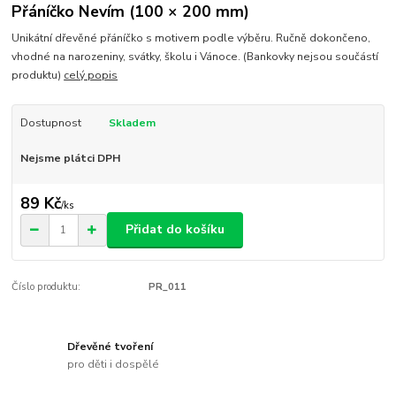
Přáníčko Nevím (100 × 200 mm)
Unikátní dřevěné přáníčko s motivem podle výběru. Ručně dokončeno,
vhodné na narozeniny, svátky, školu i Vánoce. (Bankovky nejsou součástí
produktu)
celý popis
Dostupnost
Skladem
Nejsme plátci DPH
89 Kč
/
ks
Přidat do košíku
Číslo produktu:
PR_011
Dřevěné tvoření
pro děti i dospělé