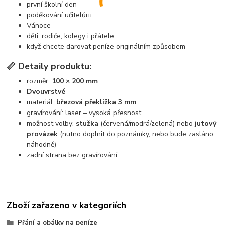
první školní den
poděkování učitelům
Vánoce
děti, rodiče, kolegy i přátele
když chcete darovat peníze originálním způsobem
📏 Detaily produktu:
rozměr:
100 × 200 mm
Dvouvrstvé
materiál:
březová překližka 3 mm
gravírování: laser – vysoká přesnost
možnost volby:
stužka
(červená/modrá/zelená) nebo
jutový
provázek
(nutno doplnit do poznámky, nebo bude zasláno
náhodně)
zadní strana bez gravírování
Zboží zařazeno v kategoriích
Přání a obálky na peníze