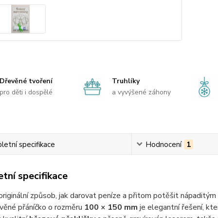
Dřevěné tvoření
Truhlíky
pro děti i dospělé
a vyvýšené záhony
etní specifikace
Hodnocení
1
tní specifikace
riginální způsob, jak darovat peníze a přitom potěšit nápaditý
věné přáníčko o rozměru
100 × 150 mm
je elegantní řešení, kt