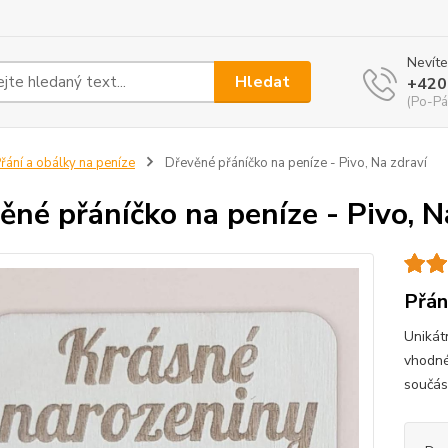
Nevíte
Hledat
+420
(Po-Pá
řání a obálky na peníze
Dřevěné přáníčko na peníze - Pivo, Na zdraví
ěné přáníčko na peníze - Pivo, N
Přán
Unikát
vhodné
součás