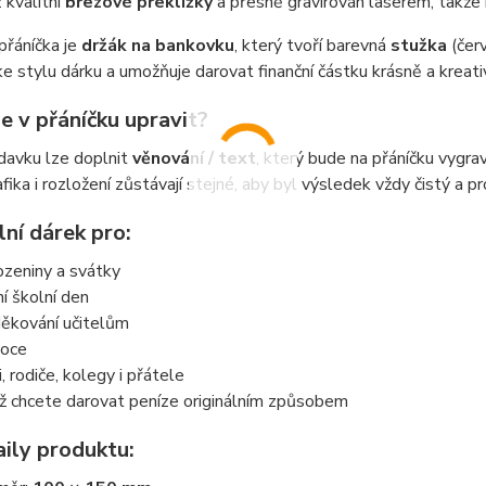
 kvalitní
březové překližky
a přesně gravírován laserem, takže m
přáníčka je
držák na bankovku
, který tvoří barevná
stužka
(čer
ke stylu dárku a umožňuje darovat finanční částku krásně a krea
e v přáníčku upravit?
davku lze doplnit
věnování / text
, který bude na přáníčku vygr
afika i rozložení zůstávají stejné, aby byl výsledek vždy čistý a pr
lní dárek pro:
ozeniny a svátky
ní školní den
ěkování učitelům
oce
i, rodiče, kolegy i přátele
ž chcete darovat peníze originálním způsobem
aily produktu: