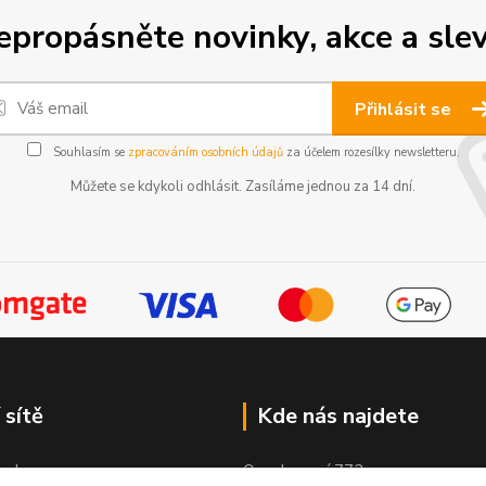
epropásněte novinky, akce a slev
Přihlásit se
Souhlasím se
zpracováním osobních údajů
za účelem rozesílky newsletteru.
Můžete se kdykoli odhlásit. Zasíláme jednou za 14 dní.
 sítě
Kde nás najdete
ook
Osvobození 772