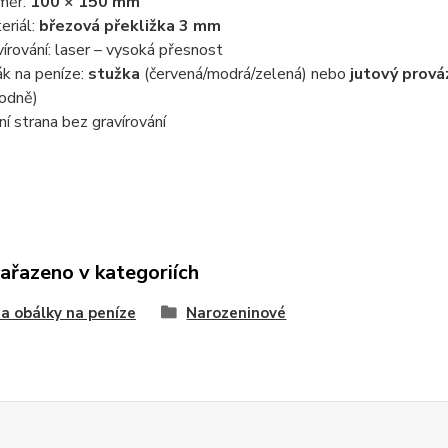
měr:
100 × 150 mm
eriál:
březová překližka 3 mm
vírování: laser – vysoká přesnost
ák na peníze:
stužka
(červená/modrá/zelená) nebo
jutový prov
odně)
ní strana bez gravírování
zařazeno v kategoriích
 a obálky na peníze
Narozeninové