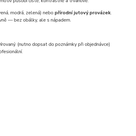
otiv působí čistě, kontrastně a trvanlivě.
vená, modrá, zelená) nebo
přírodní jutový provázek
.
tivně — bez obálky, ale s nápadem.
avírovaný. (nutno dopsat do poznámky při objednávce)
ofesionální.