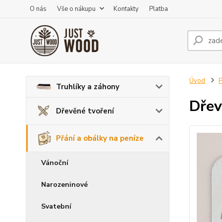
O nás
Vše o nákupu
Kontakty
Platba
Úvod
P
Truhlíky a záhony
Dřev
Dřevěné tvoření
Přání a obálky na peníze
Vánoční
Narozeninové
Svatební