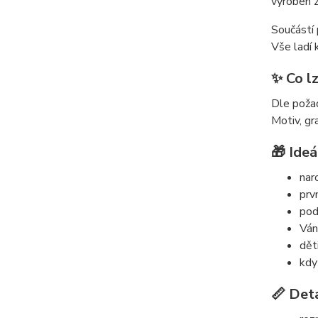
vyroben z
Součástí 
Vše ladí 
✨ Co lz
Dle poža
Motiv, gr
🎁 Ideá
nar
prv
pod
Ván
dět
kdy
📏 Det