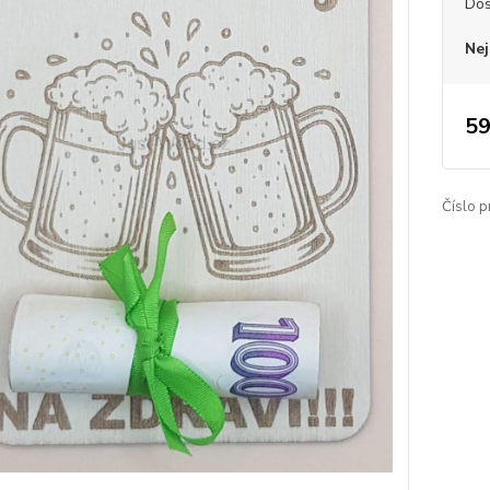
Dos
Nej
59
Číslo p