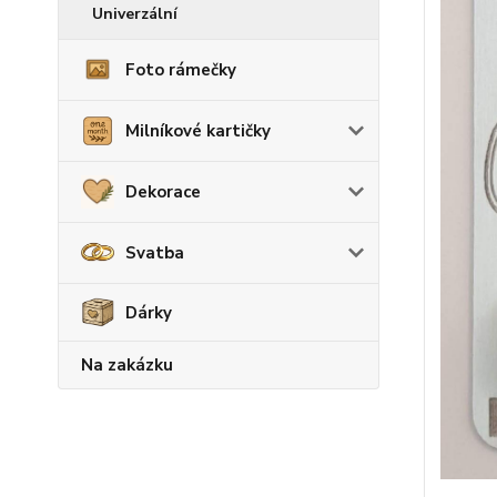
Univerzální
Foto rámečky
Milníkové kartičky
Dekorace
Svatba
Dárky
Na zakázku