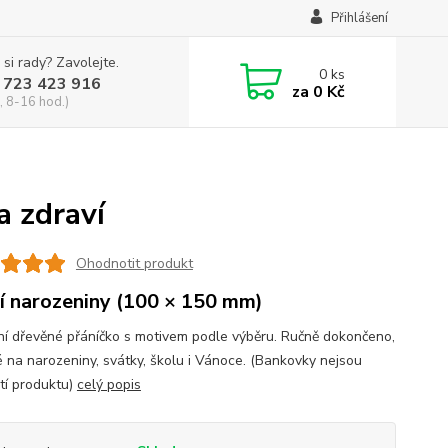
Přihlášení
 si rady? Zavolejte.
0
ks
 723 423 916
za
0 Kč
, 8-16 hod.)
a zdraví
Ohodnotit produkt
í narozeniny (100 × 150 mm)
ní dřevěné přáníčko s motivem podle výběru. Ručně dokončeno,
 na narozeniny, svátky, školu i Vánoce. (Bankovky nejsou
tí produktu)
celý popis