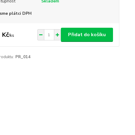
tupnost
Skladem
sme plátci DPH
 Kč
Přidat do košíku
/
ks
roduktu:
PR_014