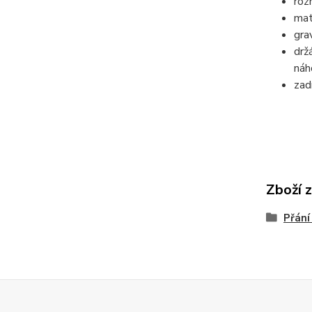
roz
mat
gra
drž
náh
zad
Zboží 
Přání