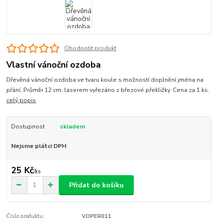
Ohodnotit produkt
Vlastní vánoční ozdoba
Dřevěná vánoční ozdoba ve tvaru koule s možností doplnění jména na
přání. Průměr 12 cm, laserem vyřezáno z březové překližky. Cena za 1 ks.
celý popis
Dostupnost
skladem
Nejsme plátci DPH
25 Kč
/
ks
Přidat do košíku
Číslo produktu:
VOPER011