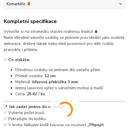
Komentáře
0
Kompletní specifikace
Vytvořte si na stromečku vlastní rodinnou tradici! 🎄
Naše dřevěné vánoční ozdoby se jménem jsou ideální jako osobitá
dekorace, drobný dárek nebo milá pozornost pro děti, rodiče,
prarodiče i přátele.
✨
Co získáte:
Dřevěnou ozdobu se jménem dle vašeho přání
Průměr ozdoby:
12 cm
Materiál:
březová překližka 3 mm
Jemný laserový výřez s vánočními motivy a mašlí
Cena:
25 Kč / ks
📍
Jak zadat jméno do ozdoby?
✅ Vyberte počet kusů
✅ Pokračujte do košíku
✅ V kroku
Nákupní košík
klikněte na možnost
„Připojit