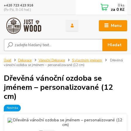
0
ks
+420 723 423 916
za
0 Kč
(Po-Pá, 8-16 hod.)
Menu
Hledat
Úvod
Dekorace
Vánoční Dekorace
S vlastním jménem
Dřevěná
vánoční ozdoba se jménem – personalizované (12 cm)
Dřevěná vánoční ozdoba se
jménem – personalizované (12
cm)
Novinka