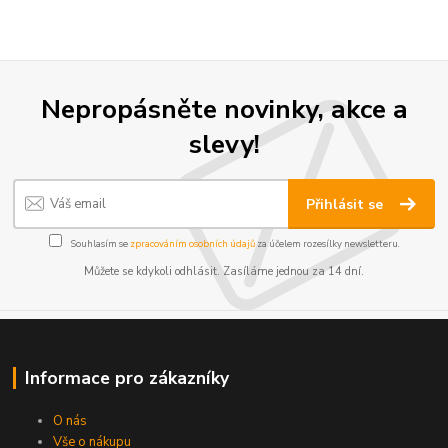
Nepropásněte novinky, akce a
slevy!
Přihlásit se
Souhlasím se
zpracováním osobních údajů
za účelem rozesílky newsletteru.
Můžete se kdykoli odhlásit. Zasíláme jednou za 14 dní.
Informace pro zákazníky
O nás
Vše o nákupu