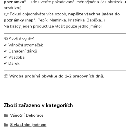
poznámku“
– zde uveďte požadované jméno/jména (viz obrázek u
produktu).
👉 Pokud objednáváte více ozdob,
napište všechna jména do
poznámky
(např.: Pepík, Maminka, Kristýnka, Babička...).
Na každý jeden produkt lze vložit pouze jedno jméno!!
🎁 Skvělé využití:
✔ Vánoční stromeček
✔ Označení dárků
✔ Výzdoba
✔ Dárek
📦
Výroba probíhá obvykle do 1–2 pracovních dnů.
Zboží zařazeno v kategoriích
Vánoční Dekorace
S vlastním jménem