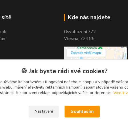
 sítě
Kde nás najdete
ook
Osvobození 772
ram
Vřesina, 724 85
🍪 Jak byste rádi své cookies?
používáme ke správnému fungování našeho e-shopu a v případě vašeho
k o webu, měření efektivity reklamních kampaní, zapamatování vašeho o
 stránek, či zobrazení reklam odpovídajících vašim preferencím.
Více k v
Souhlasím
Nastavení