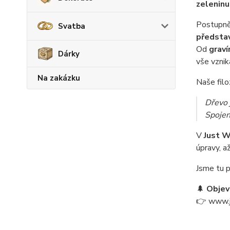
zeleninu
Postupně 
Svatba
předsta
Od
graví
Dárky
vše vznik
Na zakázku
Naše filo
Dřevo j
Spoje
V
Just 
úpravy, a
Jsme tu p
🌲
Objev
👉
www.j