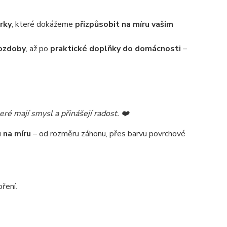
rky
, které dokážeme
přizpůsobit na míru vašim
ozdoby
, až po
praktické doplňky do domácnosti
–
eré mají smysl a přinášejí radost. ❤️
 na míru
– od rozměru záhonu, přes barvu povrchové
ření.