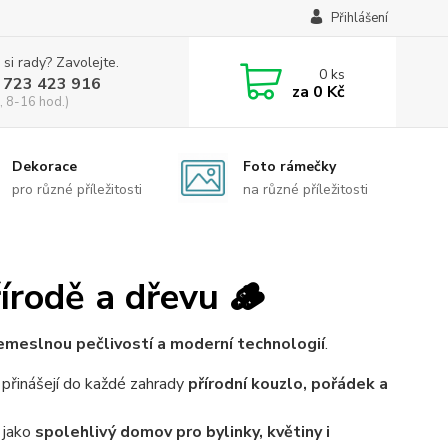
Přihlášení
 si rady? Zavolejte.
0
ks
 723 423 916
za
0 Kč
, 8-16 hod.)
Dekorace
Foto rámečky
pro různé příležitosti
na různé příležitosti
írodě a dřevu 🪵
emeslnou pečlivostí a moderní technologií
.
é přinášejí do každé zahrady
přírodní kouzlo, pořádek a
 jako
spolehlivý domov pro bylinky, květiny i