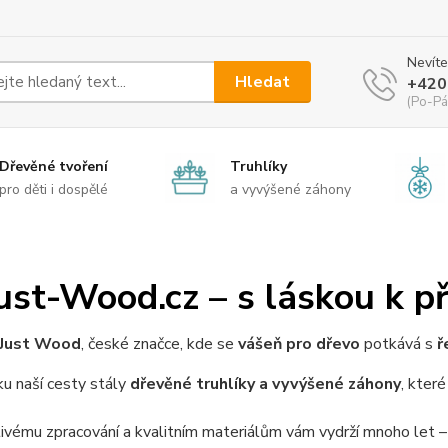
Nevíte
Hledat
+420
(Po-Pá
Dřevěné tvoření
Truhlíky
pro děti i dospělé
a vyvýšené záhony
Just-Wood.cz – s láskou k př
Just Wood
, české značce, kde se
vášeň pro dřevo
potkává s
ř
u naší cesty stály
dřevěné truhlíky a vyvýšené záhony
, kter
ivému zpracování a kvalitním materiálům vám vydrží mnoho let –