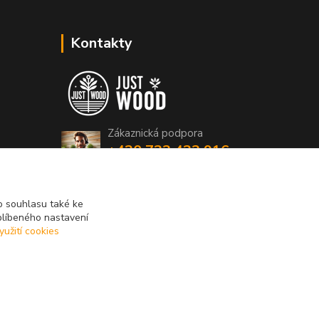
Kontakty
Zákaznická podpora
+420 723 423 916
(Po-Pá, 8-16 hod.)
info@just-wood.cz
 souhlasu také ke
blíbeného nastavení
yužití cookies