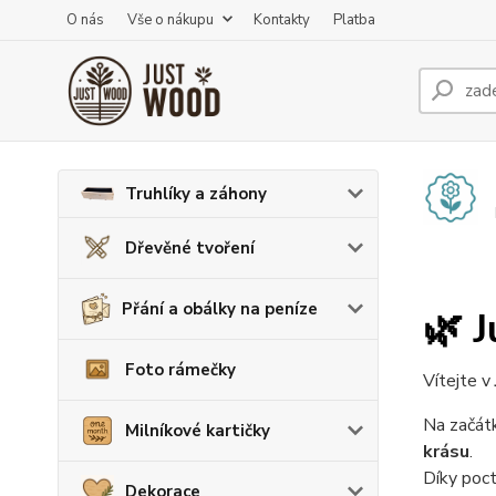
O nás
Vše o nákupu
Kontakty
Platba
Truhlíky a záhony
Dřevěné tvoření
Přání a obálky na peníze
🌿 
Foto rámečky
Vítejte v
Na začátk
Milníkové kartičky
krásu
.
Díky poct
Dekorace