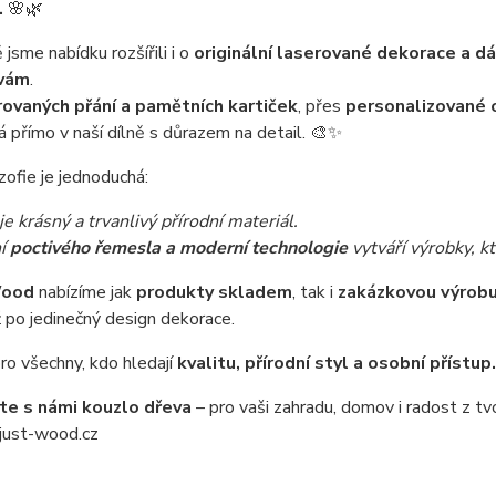
.
🌸🌿
jsme nabídku rozšířili i o
originální laserované dekorace a dá
vám
.
rovaných přání a pamětních kartiček
, přes
personalizované 
á přímo v naší dílně s důrazem na detail. 🎨✨
zofie je jednoduchá:
e krásný a trvanlivý přírodní materiál.
ní
poctivého řemesla a moderní technologie
vytváří výrobky, kt
Wood
nabízíme jak
produkty skladem
, tak i
zakázkovou výrobu
ž po jedinečný design dekorace.
ro všechny, kdo hledají
kvalitu, přírodní styl a osobní přístup.
te s námi kouzlo dřeva
– pro vaši zahradu, domov i radost z tvo
ust-wood.cz